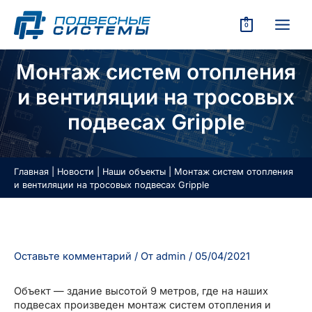
Перейти
к
0
содержимому
MAIN
КЛЮЧАТЕЛЬ
MEN
Монтаж систем отопления
Ю
КЛЮЧАТЕЛЬ
и вентиляции на тросовых
Ю
подвесах Gripple
КЛЮЧАТЕЛЬ
Главная
|
Новости
|
Наши объекты
|
Монтаж систем отопления
и вентиляции на тросовых подвесах Gripple
Ю
КЛЮЧАТЕЛЬ
Оставьте комментарий
/ От
admin
/
05/04/2021
Ю
КЛЮЧАТЕЛЬ
Объект — здание высотой 9 метров, где на наших
Ю
подвесах произведен монтаж систем отопления и