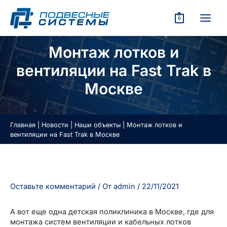
Перейти
к
0
содержимому
MAIN
КЛЮЧАТЕЛЬ
MEN
Монтаж лотков и
Ю
КЛЮЧАТЕЛЬ
вентиляции на Fast Trak в
Ю
Москве
КЛЮЧАТЕЛЬ
Главная
|
Новости
|
Наши объекты
|
Монтаж лотков и
вентиляции на Fast Trak в Москве
Ю
КЛЮЧАТЕЛЬ
Оставьте комментарий
/ От
admin
/
22/11/2021
Ю
КЛЮЧАТЕЛЬ
А вот еще одна детская поликлиника в Москве, где для
Ю
монтажа систем вентиляции и кабельных лотков