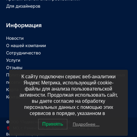
Для дизайнеров
Информация
Новости
О нашей компании
Сотрудничество
Услуги
Отзывы
Политика в отношении обработки персональных данных
К сайту подключен сервис веб-аналитики
посетителей сайта
Яндекс Метрика, использующий cookie-
файлы для анализа пользовательской
Карта сайта
активности. Продолжая использовать сайт,
Контакты
вы даете согласие на обработку
персональных данных с помощью этих
сервисов в порядке, указанном в
© ООО "Подвесные системы" 2026
Принять
Подробнее…
МО, г. Раменское, ул. Красноармейская, д. 101А
Все права защищены