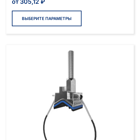
от
305,12
₽
Этот
товар
ВЫБЕРИТЕ ПАРАМЕТРЫ
имеет
несколько
вариаций.
Опции
можно
выбрать
на
странице
товара.