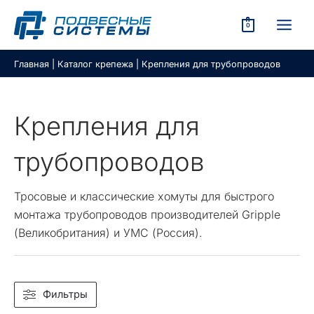
Перейти
к
0
содержимому
MAIN
КЛЮЧАТЕЛЬ
MEN
Главная
|
Каталог крепежа
|
Крепления для трубопроводов
Ю
КЛЮЧАТЕЛЬ
Ю
Крепления для
трубопроводов
КЛЮЧАТЕЛЬ
Тросовые и классические хомуты для быстрого
Ю
монтажа трубопроводов производителей Gripple
(Великобритания) и УМС (Россия).
КЛЮЧАТЕЛЬ
Ю
КЛЮЧАТЕЛЬ
Ю
Фильтры