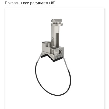
Сортировка:
Показаны все результаты (5)
самые
недавние
КЛЮЧАТЕЛЬ
Ю