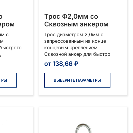
о
Трос Ф2,0мм со
ером
Сквозным анкером
мм с
Трос диаметром 2,0мм с
ем
запрессованным на конце
 быстрого
концевым креплением
,
Сквозной анкер для быстро
от
138,66
₽
Этот
Этот
товар
товар
ТРЫ
ВЫБЕРИТЕ ПАРАМЕТРЫ
имеет
имеет
несколько
нескольк
вариаций.
вариаций
Опции
Опции
можно
можно
выбрать
выбрать
на
на
странице
странице