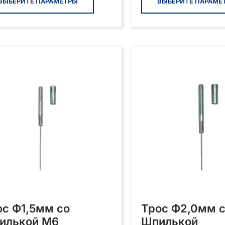
товар
ВЫБЕРИТЕ ПАРАМЕТРЫ
ВЫБЕРИТЕ ПАРАМЕ
имеет
несколько
вариаций.
Опции
можно
выбрать
на
странице
товара.
ос Ф1,5мм со
Трос Ф2,0мм 
илькой М6
Шпилькой