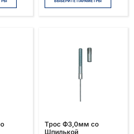
товар
товар
ТРЫ
ВЫБЕРИТЕ ПАРАМЕТРЫ
имеет
имеет
несколько
нескольк
вариаций.
вариаций
Опции
Опции
можно
можно
выбрать
выбрать
на
на
странице
странице
товара.
товара.
со
Трос Ф3,0мм со
Шпилькой