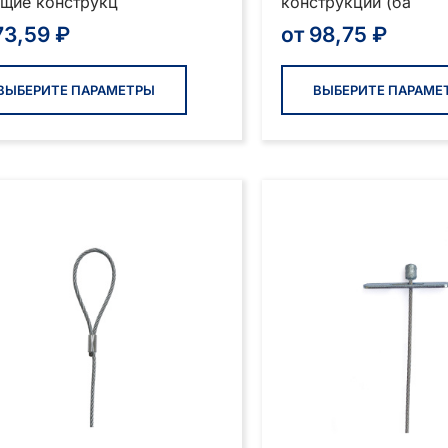
ущие конструкц
конструкции (ба
73,59
₽
от
98,75
₽
Этот
товар
ВЫБЕРИТЕ ПАРАМЕТРЫ
ВЫБЕРИТЕ ПАРАМЕ
имеет
несколько
вариаций.
Опции
можно
выбрать
на
странице
товара.