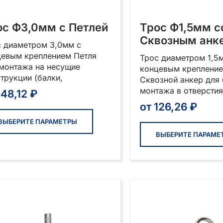
ос Ф3,0мм с Петлей
Трос Ф1,5мм с
Сквозным анк
с диаметром 3,0мм с
цевым креплением Петля
Трос диаметром 1,5
монтажа на несущие
концевым креплени
трукции (балки,
Сквозной анкер для
монтажа в отверстия
148,12
₽
от
126,26
₽
Этот
товар
ВЫБЕРИТЕ ПАРАМЕТРЫ
имеет
ВЫБЕРИТЕ ПАРАМЕ
несколько
вариаций.
Опции
можно
выбрать
на
странице
товара.