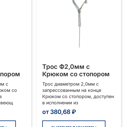
товара.
товара.
Трос Ф2,0мм с
опором
Крюком со стопором
мм с
Трос диаметром 2,0мм с
юком со
запрессованным на конце
в
Крюком со стопором, доступен
авеющ
в исполнении из
от
380,68
₽
Этот
Этот