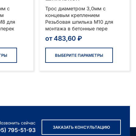
мм с
Трос диаметром 3,0мм с
ем
концевым креплением
М8 для
Резьбовая шпилька М10 для
 перек
монтажа в бетонные пере
от
483,60
₽
Этот
Этот
товар
товар
ТРЫ
ВЫБЕРИТЕ ПАРАМЕТРЫ
имеет
имеет
несколько
нескольк
вариаций.
вариаций
Опции
Опции
можно
можно
выбрать
выбрать
на
на
странице
странице
товара.
товара.
Позвонить сейчас
ЗАКАЗАТЬ КОНСУЛЬТАЦИЮ
95) 795-51-93