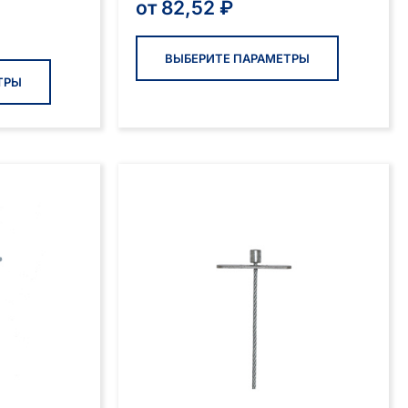
от
82,52
₽
Этот
товар
ВЫБЕРИТЕ ПАРАМЕТРЫ
Этот
имеет
товар
ТРЫ
нескольк
имеет
вариаций
несколько
Опции
вариаций.
можно
Опции
выбрать
можно
на
выбрать
странице
на
товара.
странице
товара.