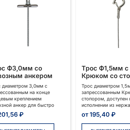
ос Ф3,0мм со
Трос Ф1,5мм с
возным анкером
Крюком со ст
с диаметром 3,0мм с
Трос диаметром 1,5
рессованным на конце
запрессованным Кр
цевым креплением
стопором, доступен 
зной анкер для быстро
исполнении из нерж
201,56
₽
от
195,40
₽
Этот