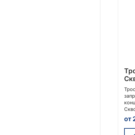
Тр
Ск
Тро
зап
кон
Скво
от