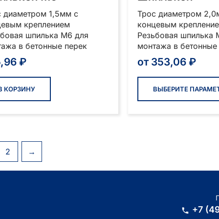
 диаметром 1,5мм с
Трос диаметром 2,0
цевым креплением
концевым креплени
ьбовая шпилька М6 для
Резьбовая шпилька 
ажа в бетонные перек
монтажа в бетонные
5,96
₽
от
353,06
₽
В КОРЗИНУ
ВЫБЕРИТЕ ПАРАМЕ
2
→
+7 (4