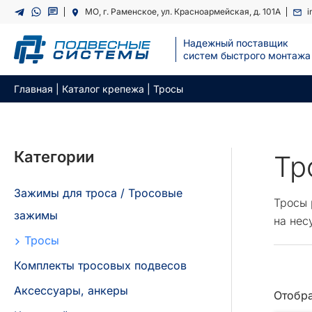
Перейти
МО, г. Раменское, ул. Красноармейская, д. 101А
i
к
содержимому
Надежный поставщик
cистем быстрого монтажа
Главная
|
Каталог крепежа
|
Тросы
Категории
Тр
Зажимы для троса / Тросовые
Тросы 
зажимы
на нес
Тросы
Комплекты тросовых подвесов
Аксессуары, анкеры
Отобра