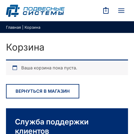
Перейти
к
0
содержимому
MAIN
КЛЮЧАТЕЛЬ
MEN
Главная
|
Корзина
Ю
КЛЮЧАТЕЛЬ
Корзина
Ю
Ваша корзина пока пуста.
КЛЮЧАТЕЛЬ
Ю
ВЕРНУТЬСЯ В МАГАЗИН
КЛЮЧАТЕЛЬ
Ю
КЛЮЧАТЕЛЬ
Служба поддержки
Ю
клиентов