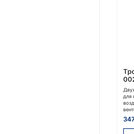
Тр
00
Дву
для
возд
вен
34