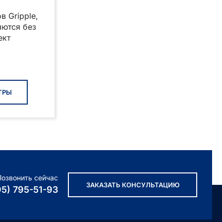
в Gripple,
яются без
ект
Этот
товар
ТРЫ
имеет
несколько
вариаций.
Опции
можно
выбрать
на
Позвонить сейчас
странице
ЗАКАЗАТЬ КОНСУЛЬТАЦИЮ
95) 795-51-93
товара.