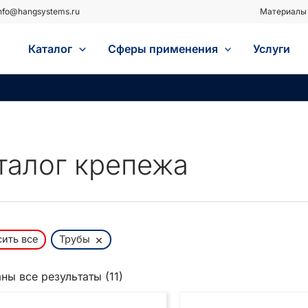
nfo@hangsystems.ru
Материалы 
Каталог
Сферы применения
Услуги
талог крепежа
×
ить все
Трубы
Сортировка:
ны все результаты (11)
самые
недавние