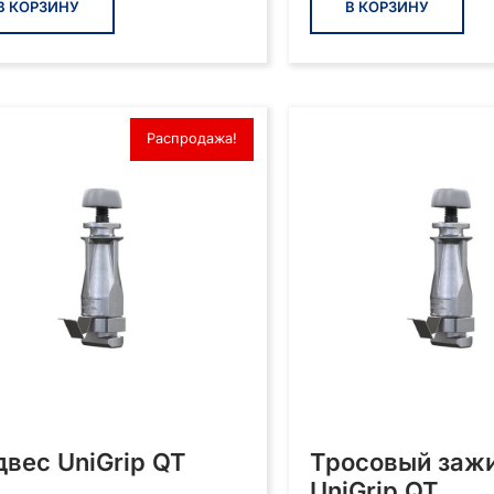
В КОРЗИНУ
В КОРЗИНУ
Распродажа!
двес UniGrip QT
Тросовый заж
UniGrip QT