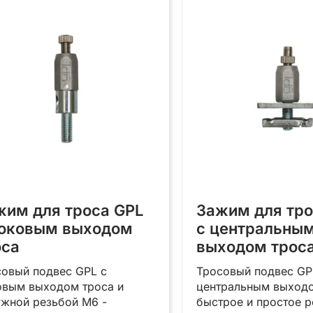
жим для троса GPL
Зажим для тро
боковым выходом
с центральны
оса
выходом трос
совый подвес GPL с
Тросовый подвес GP
овым выходом троса и
центральным выходо
ужной резьбой М6 -
быстрое и простое 