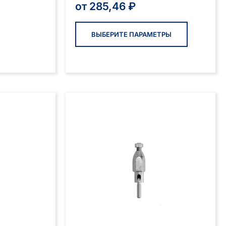
от
285,46
₽
Этот
товар
ВЫБЕРИТЕ ПАРАМЕТРЫ
имеет
нескольк
вариаций
Опции
можно
выбрать
на
странице
товара.