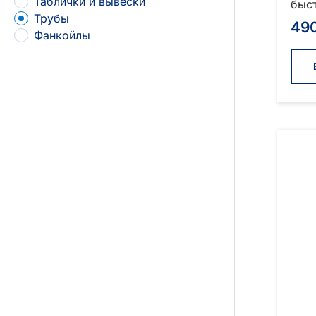
Таблички и вывески
быст
Трубы
49
Фанкойлы