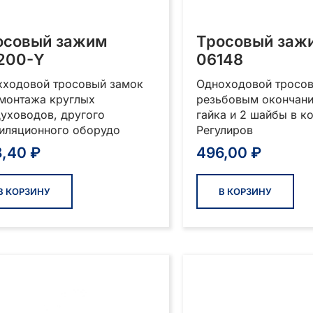
осовый зажим
Тросовый заж
200-Y
06148
хходовой тросовый замок
Одноходовой тросов
 монтажа круглых
резьбовым окончан
уховодов, другого
гайка и 2 шайбы в к
тиляционного оборудо
Регулиров
8,40
₽
496,00
₽
В КОРЗИНУ
В КОРЗИНУ