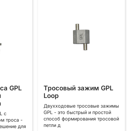
са GPL
Тросовый зажим GPL
м
Loop
а
Двухходовые тросовые зажимы
GPL - это быстрый и простой
L с
способ формирования тросовой
м троса -
петли д
решение для