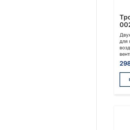
Тр
00
Дву
для
возд
вен
29