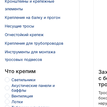
Кронштейны и крепежные
элементы
Крепления на балку и прогон
Несущие тросы
Огнестойкий крепеж
Крепления для трубопроводов
Инструменты для монтажа
тросовых подвесов
Что крепим
За
с 
Светильники
тр
Акустические панели и
баффлы
Тро
Вентиляция
бок
Лотки
нар