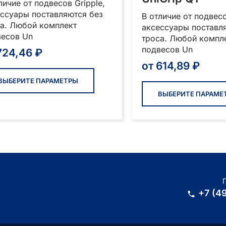
личие от подвесов Gripple,
ссуары поставляются без
В отличие от подвесо
а. Любой комплект
аксессуары поставл
весов Un
троса. Любой компл
подвесов Un
724,46
₽
от
614,89
₽
Этот
товар
ВЫБЕРИТЕ ПАРАМЕТРЫ
имеет
ВЫБЕРИТЕ ПАРАМЕ
несколько
вариаций.
Опции
можно
выбрать
на
странице
товара.
+7 (4