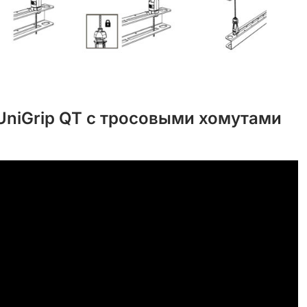
UniGrip QT c тросовыми хомутами