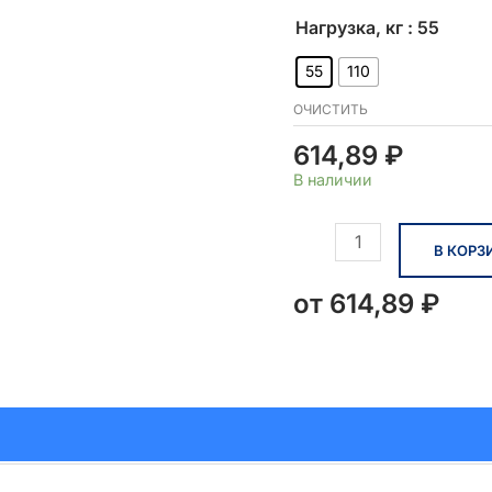
Нагрузка, кг
: 55
55
110
ОЧИСТИТЬ
614,89
₽
В наличии
Количество
В КОРЗ
товара
Тросовый
от
614,89
₽
зажим
UniGrip
QT