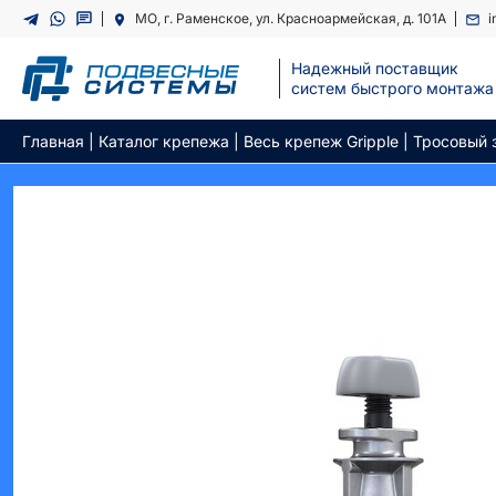
Перейти
МО, г. Раменское, ул. Красноармейская, д. 101А
i
к
содержимому
Надежный поставщик
cистем быстрого монтажа
Главная
|
Каталог крепежа
|
Весь крепеж Gripple
|
Тросовый 