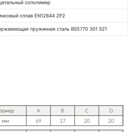
цетальный сополимер
инковый сплав EN12844 ZP2
ержавеющая пружинная сталь BS5770 301 S21