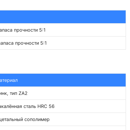
апаса прочности 5:1
запаса прочности 5:1
атериал
инк, тип ZA2
акалённая сталь HRC 56
цетальный сополимер