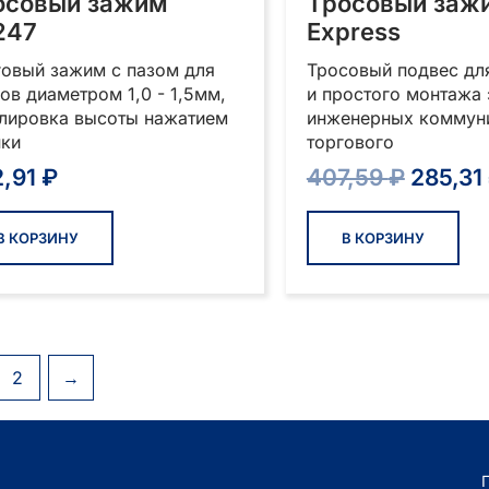
осовый зажим
Тросовый заж
247
Express
овый зажим с пазом для
Тросовый подвес дл
ов диаметром 1,0 - 1,5мм,
и простого монтажа
улировка высоты нажатием
инженерных коммун
пки
торгового
Перво
2,91
₽
407,59
₽
285,31
цена
состав
В КОРЗИНУ
В КОРЗИНУ
407,59
2
→