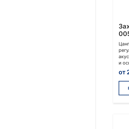
За
00
Цан
рег
акус
и о
от