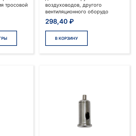
я тросовой
воздуховодов, другого
вентиляционного оборудо
298,40
₽
Этот
товар
ТРЫ
В КОРЗИНУ
имеет
несколько
вариаций.
Опции
можно
выбрать
на
странице
товара.