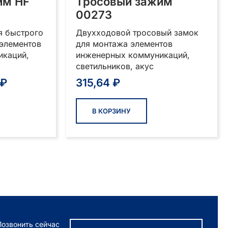
им HF
Тросовый зажим
00273
я быстрого
Двухходовой тросовый замок
 элементов
для монтажа элементов
икаций,
инженерных коммуникаций,
светильников, акус
начальная
Текущая
₽
315,64
₽
цена:
ляла
285,31 ₽.
В КОРЗИНУ
 ₽.
Позвонить сейчас