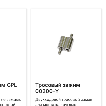
им GPL
Тросовый зажим
00200-Y
вые зажимы
Двухходовой тросовый замок
 простой
для монтажа круглых