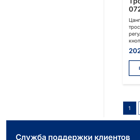
Тр
07
Цанг
трос
рег
кно
20
1
Служба поддержки клиентов