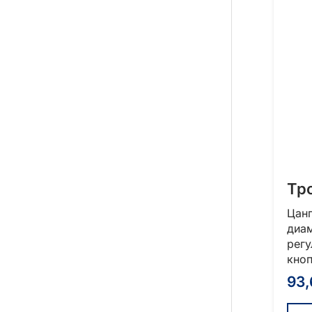
Тр
Цан
диам
рег
кноп
93