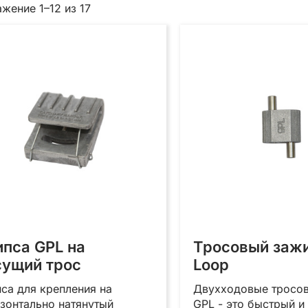
Сортировка:
жение 1–12 из 17
самые
недавние
ипса GPL на
Тросовый заж
сущий трос
Loop
са для крепления на
Двухходовые тросо
зонтально натянутый
GPL - это быстрый и