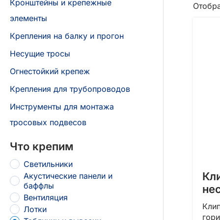
Кронштейны и крепежные
Отобра
элементы
Крепления на балку и прогон
Несущие тросы
Огнестойкий крепеж
Крепления для трубопроводов
Инструменты для монтажа
тросовых подвесов
Что крепим
Светильники
Кл
Акустические панели и
баффлы
не
Вентиляция
Клип
Лотки
гори