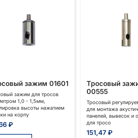
на
странице
товара.
осовый зажим 01601
Тросовый заж
00555
говый зажим для тросов
етром 1,0 - 1,5мм,
Тросовый регулиру
улировка высоты нажатием
для монтажа акусти
ки на корпу
панелей, вывесок и 
для тросо
,66
₽
151,47
₽