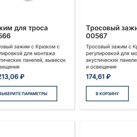
жим для троса
Тросовый заж
566
00567
говый зажим с Крюком с
Тросовый зажим с К
улировкой для монтажа
регулировкой для м
тических панелей, вывесок
акустических панеле
свещения
и освещения
213,06
₽
174,61
₽
Этот
товар
ВЫБЕРИТЕ ПАРАМЕТРЫ
В КОРЗИНУ
имеет
несколько
вариаций.
Опции
можно
выбрать