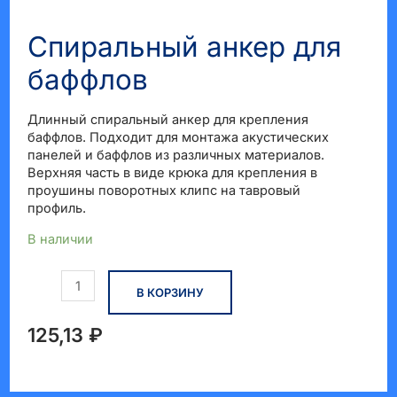
Спиральный анкер для
КЛЮЧАТЕЛЬ
баффлов
Ю
Длинный спиральный анкер для крепления
баффлов. Подходит для монтажа акустических
панелей и баффлов из различных материалов.
Верхняя часть в виде крюка для крепления в
проушины поворотных клипс на тавровый
профиль.
В наличии
Количество
В КОРЗИНУ
товара
Спиральный
анкер
125,13
₽
для
баффлов