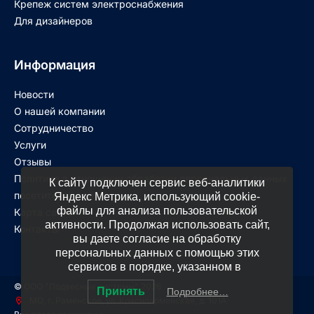
Крепеж систем электроснабжения
Для дизайнеров
Информация
Новости
О нашей компании
Сотрудничество
Услуги
Отзывы
Политика в отношении обработки персональных данных
К сайту подключен сервис веб-аналитики
посетителей сайта
Яндекс Метрика, использующий cookie-
файлы для анализа пользовательской
Карта сайта
активности. Продолжая использовать сайт,
Контакты
вы даете согласие на обработку
персональных данных с помощью этих
сервисов в порядке, указанном в
© ООО "Подвесные системы" 2026
Принять
Подробнее…
МО, г. Раменское, ул. Красноармейская, д. 101А