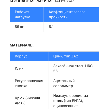
БЕЗОПАСНАЯ РАБОЧАЯ НАГРУЗКА:
Рабочая
Коэффициент запаса
нагрузка
прочности
55 кг
5:1
МАТЕРИАЛЫ:
Корпус
Цинк, тип ZA2
Закалённая сталь HRC
Клин
56
Регулировочная
Ацетальный
кнопка
сополимер
Низкоуглеродистая
Крюк (нижняя
сталь (тип EN1A),
часть)
оцинкованная