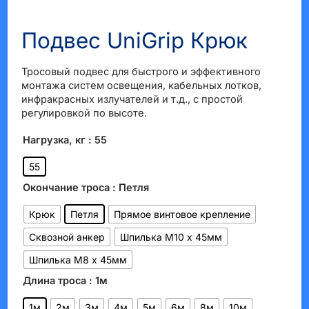
Подвес UniGrip Крюк
КЛЮЧАТЕЛЬ
Ю
Тросовый подвес для быстрого и эффективного
монтажа систем освещения, кабельных лотков,
инфракрасных излучателей и т.д., с простой
регулировкой по высоте.
Нагрузка, кг
: 55
55
Окончание троса
: Петля
Крюк
Петля
Прямое винтовое крепление
Сквозной анкер
Шпилька М10 х 45мм
Шпилька М8 х 45мм
Длина троса
: 1м
1м
2м
3м
4м
5м
6м
8м
10м