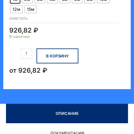
12м
15м
ОЧИСТИТЬ
926,82
₽
В наличии
Количество
В КОРЗИНУ
товара
Подвес
UniGrip
от
926,82
₽
Крюк
ОПИСАНИЕ
ДОКУМЕНТАЦИЯ